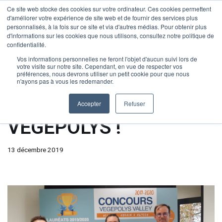
Ce site web stocke des cookies sur votre ordinateur. Ces cookies permettent
Menu
d'améliorer votre expérience de site web et de fournir des services plus
personnalisés, à la fois sur ce site et via d'autres médias. Pour obtenir plus
Aller
d'informations sur les cookies que nous utilisons, consultez notre politique de
au
confidentialité.
contenu
Vos informations personnelles ne feront l'objet d'aucun suivi lors de
Accueil
»
Blog – BAOBA Application agricole troupeaux parcelles
»
votre visite sur notre site. Cependant, en vue de respecter vos
1er prix concours VEGEPOLYS !
préférences, nous devrons utiliser un petit cookie pour que nous
n'ayons pas à vous les redemander.
1er prix concours
Accepter
Refuser
VEGEPOLYS !
13 décembre 2019